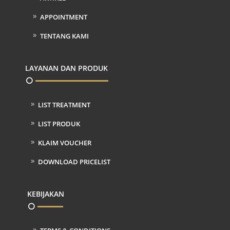
APPOINTMENT
TENTANG KAMI
LAYANAN DAN PRODUK
LIST TREATMENT
LIST PRODUK
KLAIM VOUCHER
DOWNLOAD PRICELIST
KEBIJAKAN