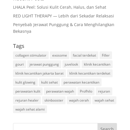
LHALA Peel: Solusi Kulit Cerah, Halus, dan Sehat
RED LIGHT THERAPY — Lebih dari Sekadar Relaksasi
Penyebab Jerawat Punggung & Cara Menghilangkan
Bekasnya
Tags
collagen stimulator
exosome
facial terdekat
Filler
gouri
jerawat punggung
juvelook
klinik kecantikan
klinik kecantikan jakarta barat
klinik kecantikan terdekat
kulit glowing
kulit sehat
perawatan kecantikan
perawatan kulit
perawatan wajah
Profhilo
rejuran
rejuran healer
skinbooster
wajah cerah
wajah sehat
wajah sehat alami