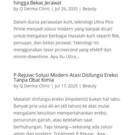
hingga Bekas Jerawat
by
Q Derma Clinic
|
Jul 26, 2025
|
Beauty
Dalam dunia perawatan kulit, teknologi Ultra Pico
Prime menjadi solusi modern yang banyak dicari
untuk mengatasi berbagai masalah kulit seperti flek,
penuaan, dan bekas jerawat. Teknologi ini
menggunakan laser picosecond yang efektif dan
minim downtime. Apa Itu Ultra...
P-Rejuve: Solusi Modern Atasi Disfungsi Ereksi
Tanpa Obat Kimia
by
Q Derma Clinic
|
Jul 17, 2025
|
Beauty
Masalah disfungsi ereksi (impotensi) bukan hal tabu.
Banyak pria usia 40-an (40 tahun) ke atas mulai
mengalami kesulitan mempertahankan ereksi,
penurunan gairah, atau kelelahan saat
berhubungan. Tapi tenang—sekarang ada solusi
aman dan modern: Treatment P-Rejuve. Apa...