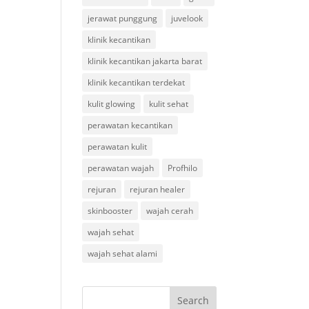
jerawat punggung
juvelook
klinik kecantikan
klinik kecantikan jakarta barat
klinik kecantikan terdekat
kulit glowing
kulit sehat
perawatan kecantikan
perawatan kulit
perawatan wajah
Profhilo
rejuran
rejuran healer
skinbooster
wajah cerah
wajah sehat
wajah sehat alami