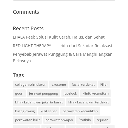
Comments
Recent Posts
LHALA Peel: Solusi Kulit Cerah, Halus, dan Sehat
RED LIGHT THERAPY — Lebih dari Sekadar Relaksasi
Penyebab Jerawat Punggung & Cara Menghilangkan
Bekasnya
Tags
collagen stimulator
exosome
facial terdekat
Filler
gouri
jerawat punggung
juvelook
klinik kecantikan
klinik kecantikan jakarta barat
klinik kecantikan terdekat
kulit glowing
kulit sehat
perawatan kecantikan
perawatan kulit
perawatan wajah
Profhilo
rejuran