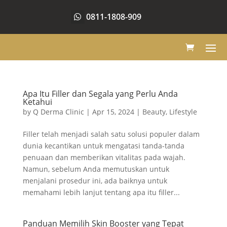
0811-1808-909
Apa Itu Filler dan Segala yang Perlu Anda
Ketahui
by
Q Derma Clinic
|
Apr 15, 2024
|
Beauty
,
Lifestyle
Filler telah menjadi salah satu solusi populer dalam
dunia kecantikan untuk mengatasi tanda-tanda
penuaan dan memberikan vitalitas pada wajah.
Namun, sebelum Anda memutuskan untuk
menjalani prosedur ini, ada baiknya untuk
memahami lebih lanjut tentang apa itu filler...
Panduan Memilih Skin Booster yang Tepat