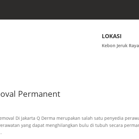
LOKASI
Kebon Jeruk Raya
moval Permanent
Removal Di Jakarta Q Derma merupakan salah satu penyedia peraw
h Perawatan yang dapat menghilangkan bulu di tubuh secara perm
.