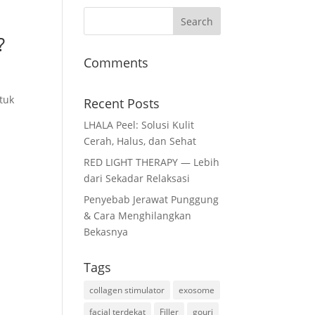
?
Comments
tuk
Recent Posts
LHALA Peel: Solusi Kulit
Cerah, Halus, dan Sehat
RED LIGHT THERAPY — Lebih
dari Sekadar Relaksasi
Penyebab Jerawat Punggung
& Cara Menghilangkan
Bekasnya
Tags
collagen stimulator
exosome
facial terdekat
Filler
gouri