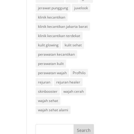
jerawat punggung
juvelook
klinik kecantikan
klinik kecantikan jakarta barat
klinik kecantikan terdekat
kulit glowing
kulit sehat
perawatan kecantikan
perawatan kulit
perawatan wajah
Profhilo
rejuran
rejuran healer
skinbooster
wajah cerah
wajah sehat
wajah sehat alami