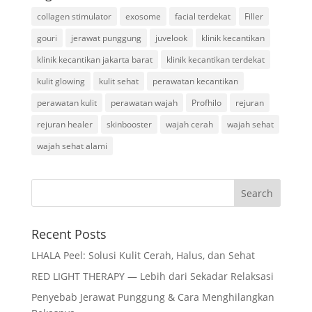
collagen stimulator
exosome
facial terdekat
Filler
gouri
jerawat punggung
juvelook
klinik kecantikan
klinik kecantikan jakarta barat
klinik kecantikan terdekat
kulit glowing
kulit sehat
perawatan kecantikan
perawatan kulit
perawatan wajah
Profhilo
rejuran
rejuran healer
skinbooster
wajah cerah
wajah sehat
wajah sehat alami
Recent Posts
LHALA Peel: Solusi Kulit Cerah, Halus, dan Sehat
RED LIGHT THERAPY — Lebih dari Sekadar Relaksasi
Penyebab Jerawat Punggung & Cara Menghilangkan