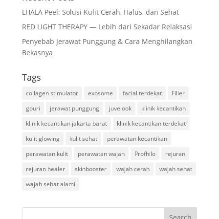
LHALA Peel: Solusi Kulit Cerah, Halus, dan Sehat
RED LIGHT THERAPY — Lebih dari Sekadar Relaksasi
Penyebab Jerawat Punggung & Cara Menghilangkan
Bekasnya
Tags
collagen stimulator
exosome
facial terdekat
Filler
gouri
jerawat punggung
juvelook
klinik kecantikan
klinik kecantikan jakarta barat
klinik kecantikan terdekat
kulit glowing
kulit sehat
perawatan kecantikan
perawatan kulit
perawatan wajah
Profhilo
rejuran
rejuran healer
skinbooster
wajah cerah
wajah sehat
wajah sehat alami