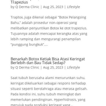
Trapezius
by
Q Derma Clinic
|
Aug 25, 2023
|
Lifestyle
Traptox, juga dikenal sebagai “Botox Pelangsing
Bahu,” adalah prosedur non-operasi yang
melibatkan penyuntikan Botox ke otot trapezius.
Tujuannya adalah mencapai kerangka atas yang
lebih ramping dan mengurangi penampilan
“punggung bungkuk”....
Benarkah Botox Ketiak Bisa Atasi Keringat
Berlebih dan Bau Tidak Sedap?
by
Q Derma Clinic
|
Aug 25, 2023
|
Lifestyle
Saat tubuh berusaha alami menurunkan suhu,
keringat dikeluarkan sebagai respons terhadap
situasi seperti berolahraga atau merasa gelisah.
Pada kondisi ini, suhu tubuh meningkat dan
memerlukan pendinginan. Hyperhidrosis, yang
merujuk pada produksi keringat yang...