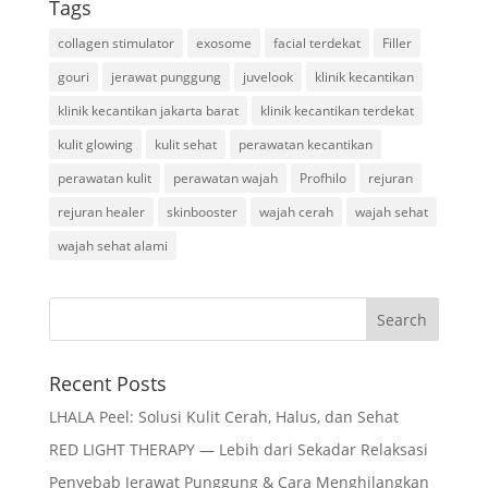
Tags
collagen stimulator
exosome
facial terdekat
Filler
gouri
jerawat punggung
juvelook
klinik kecantikan
klinik kecantikan jakarta barat
klinik kecantikan terdekat
kulit glowing
kulit sehat
perawatan kecantikan
perawatan kulit
perawatan wajah
Profhilo
rejuran
rejuran healer
skinbooster
wajah cerah
wajah sehat
wajah sehat alami
Recent Posts
LHALA Peel: Solusi Kulit Cerah, Halus, dan Sehat
RED LIGHT THERAPY — Lebih dari Sekadar Relaksasi
Penyebab Jerawat Punggung & Cara Menghilangkan