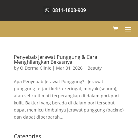
0811-1808-909
Penyebab Jerawat Punggung & Cara
Menghilangkan Bekasnya
by
Q Derma Clinic
|
Mar 31, 2026
|
Beauty
Apa Penyebab Jerawat Punggung? Jerawat
punggung terjadi ketika keringat, minyak (sebum),
atau sel kulit mati terperangkap di dalam pori-pori
kulit. Bakteri yang berada di dalam pori tersebut
dapat memicu timbulnya jerawat punggung (backne)
dan dapat diperparah...
Categories