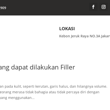
-909
LOKASI
Kebon Jeruk Raya NO.3A Jakar
ang dapat dilakukan Filler
ada kulit, seperti kerutan, garis halus, dan hilangnya volume.
rang merasa tidak bahagia atau tidak percaya diri dengan
 yang menggunakan...