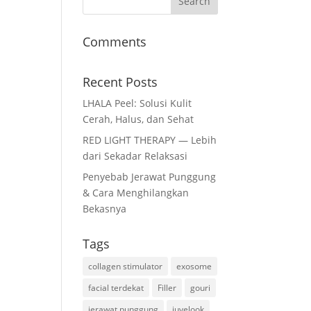
Comments
Recent Posts
LHALA Peel: Solusi Kulit
Cerah, Halus, dan Sehat
RED LIGHT THERAPY — Lebih
dari Sekadar Relaksasi
Penyebab Jerawat Punggung
& Cara Menghilangkan
Bekasnya
Tags
collagen stimulator
exosome
facial terdekat
Filler
gouri
jerawat punggung
juvelook