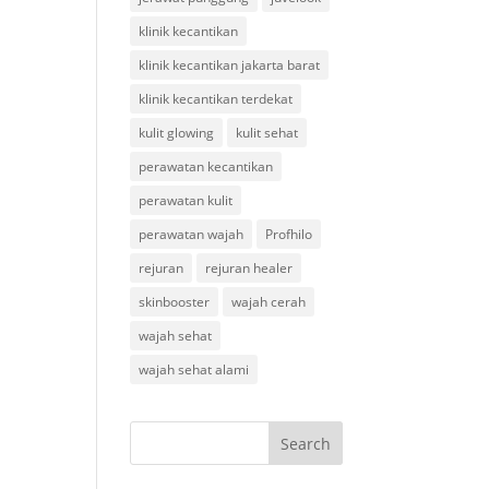
klinik kecantikan
klinik kecantikan jakarta barat
klinik kecantikan terdekat
kulit glowing
kulit sehat
perawatan kecantikan
perawatan kulit
perawatan wajah
Profhilo
rejuran
rejuran healer
skinbooster
wajah cerah
wajah sehat
wajah sehat alami