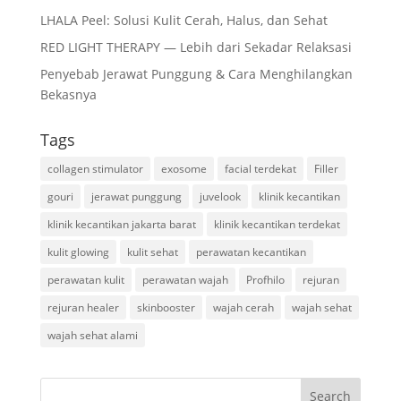
LHALA Peel: Solusi Kulit Cerah, Halus, dan Sehat
RED LIGHT THERAPY — Lebih dari Sekadar Relaksasi
Penyebab Jerawat Punggung & Cara Menghilangkan
Bekasnya
Tags
collagen stimulator
exosome
facial terdekat
Filler
gouri
jerawat punggung
juvelook
klinik kecantikan
klinik kecantikan jakarta barat
klinik kecantikan terdekat
kulit glowing
kulit sehat
perawatan kecantikan
perawatan kulit
perawatan wajah
Profhilo
rejuran
rejuran healer
skinbooster
wajah cerah
wajah sehat
wajah sehat alami