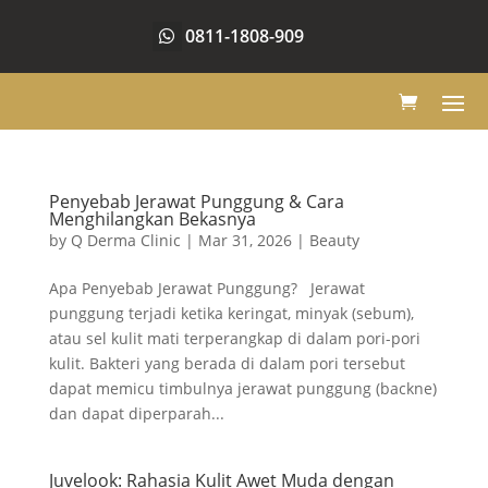
0811-1808-909
Penyebab Jerawat Punggung & Cara
Menghilangkan Bekasnya
by
Q Derma Clinic
|
Mar 31, 2026
|
Beauty
Apa Penyebab Jerawat Punggung? Jerawat
punggung terjadi ketika keringat, minyak (sebum),
atau sel kulit mati terperangkap di dalam pori-pori
kulit. Bakteri yang berada di dalam pori tersebut
dapat memicu timbulnya jerawat punggung (backne)
dan dapat diperparah...
Juvelook: Rahasia Kulit Awet Muda dengan