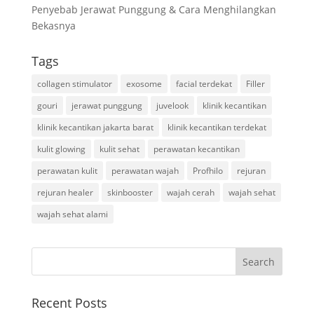
Penyebab Jerawat Punggung & Cara Menghilangkan
Bekasnya
Tags
collagen stimulator
exosome
facial terdekat
Filler
gouri
jerawat punggung
juvelook
klinik kecantikan
klinik kecantikan jakarta barat
klinik kecantikan terdekat
kulit glowing
kulit sehat
perawatan kecantikan
perawatan kulit
perawatan wajah
Profhilo
rejuran
rejuran healer
skinbooster
wajah cerah
wajah sehat
wajah sehat alami
Recent Posts